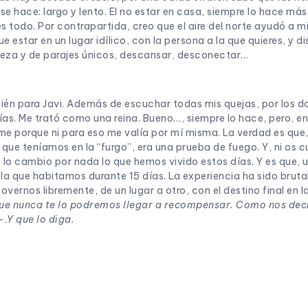
se hace: largo y lento. El no estar en casa, siempre lo hace más
es todo. Por contrapartida, creo que el aire del norte ayudó a m
 estar en un lugar idílico, con la persona a la que quieres, y d
raleza y de parajes únicos, descansar, desconectar…
ién para Javi. Además de escuchar todas mis quejas, por los do
as. Me trató como una reina. Bueno…, siempre lo hace, pero, en
me porque ni para eso me valía por mí misma. La verdad es que
que teníamos en la “furgo”, era una prueba de fuego. Y, ni os cue
 lo cambio por nada lo que hemos vivido estos días. Y es que, 
la que habitamos durante 15 días. La experiencia ha sido bruta
overnos libremente, de un lugar a otro, con el destino final en
ue nunca te lo podremos llegar a recompensar. Como nos dec
–.
Y que lo diga.