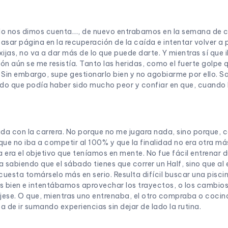
do nos dimos cuenta…, de nuevo entrabamos en la semana de 
sar página en la recuperación de la caída e intentar volver a pr
exijas, no va a dar más de lo que puede darte. Y mientras sí que 
ción aún se me resistía. Tanto las heridas, como el fuerte golpe
Sin embargo, supe gestionarlo bien y no agobiarme por ello. 
ndo que podía haber sido mucho peor y confiar en que, cuando l
ada con la carrera. No porque no me jugara nada, sino porque,
ue no iba a competir al 100% y que la finalidad no era otra má
va era el objetivo que teníamos en mente. No fue fácil entrenar 
a sabiendo que el sábado tienes que correr un Half, sino que al e
i, cuesta tomárselo más en serio. Resulta difícil buscar una pis
 bien e intentábamos aprovechar los trayectos, o los cambios 
ujese. O que, mientras uno entrenaba, el otro compraba o co
aba de ir sumando experiencias sin dejar de lado la rutina.