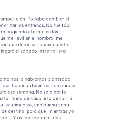
competición. Tocaba cambiar el
iorizar los entrenos. No fue fácil.
iba cogiendo el ritmo en los
 que me llevé en el hombro, me
Sabía que debía ser consecuente
legará el sábado, estaría lista
 como nos la habíamos planteado
s que hacer un buen test de cara al
duro esa semana. No solo por lo
star fuera de casa, eso de salir a
cina, un gimnasio, una buena zona
de destino, para que, mientras yo
cinaba… Y así matábamos dos