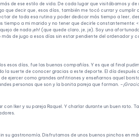
 de ese estilo de vida. De cada lugar que visitábamos y de nu
o que decir que, esos días, también me tocó currar y cumplir c
tar de toda esa rutina y poder dedicar más tiempo a leer, desc
s tiempo a mi marido y no tener que decirle constantemente: <
quejo de nada ¡eh! (que quede claro, je, je). Soy una afortunad
más de jugo a esos días sin estar pendiente del ordenador y 
odos esos días, fue las buenas compañías. Y es que al final p
o la suerte de conocer gracias a este deporte. El día después 
de ejercer como grandes anfitriones y enseñarnos aquel bonito
andes personas que son y la bonita pareja que forman. –
¡Gracia
con Iker y su pareja Raquel. Y charlar durante un buen rato. Ta
adores.
a sin su gastronomía. Disfrutamos de unos buenos pinchos en m