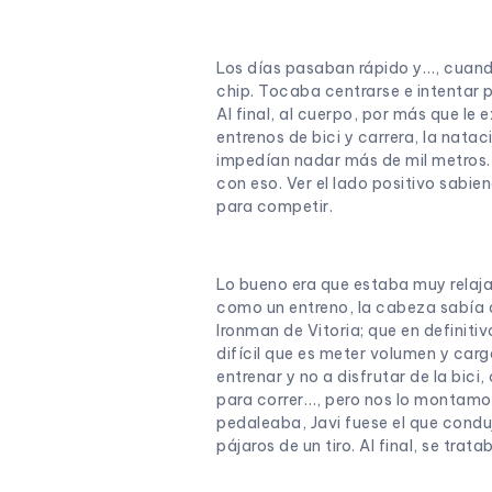
Los días pasaban rápido y…, cuan
chip. Tocaba centrarse e intentar pa
Al final, al cuerpo, por más que le 
entrenos de bici y carrera, la nata
impedían nadar más de mil metros. 
con eso. Ver el lado positivo sabie
para competir.
Lo bueno era que estaba muy relaj
como un entreno, la cabeza sabía q
Ironman de Vitoria; que en definiti
difícil que es meter volumen y carg
entrenar y no a disfrutar de la bic
para correr…, pero nos lo montamos
pedaleaba, Javi fuese el que cond
pájaros de un tiro. Al final, se trat