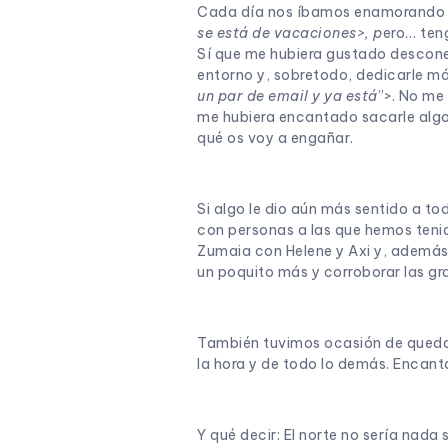
Cada día nos íbamos enamorando más
se está de vacaciones>, p
ero… teng
Sí que me hubiera gustado desconec
entorno y, sobretodo, dedicarle má
un par de email y ya está
”>. No me 
me hubiera encantado sacarle algo 
qué os voy a engañar.
Si algo le dio aún más sentido a t
con personas a las que hemos tenid
Zumaia con Helene y Axi y, además 
un poquito más y corroborar las gr
También tuvimos ocasión de quedar 
la hora y de todo lo demás. Encant
Y qué decir: El norte no sería nad