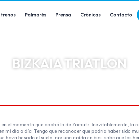
ntrenos
Palmarés
Prensa
Crónicas
Contacto
BIZKAIA TRIATLON
28/06/2019
11:10 am
 en el momento que acabó la de Zarautz. Inevitablemente, la 
 en mi día a día. Tengo que reconocer que podría haber sido mu
ue haya besado el suelo, por una caída en bici, sabe que las he