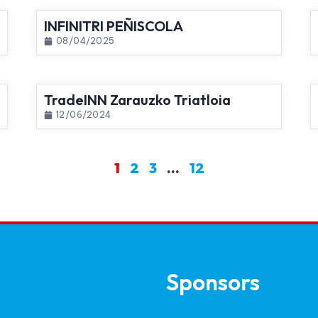
INFINITRI PEÑISCOLA
08/04/2025
TradeINN Zarauzko Triatloia
12/06/2024
1
2
3
…
12
Sponsors