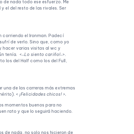
do de nada todo ese esfuerzo. Me
 el del resto de las rivales. Ser
n corriendo el Ironman. Padecí
sufrí de verlo. Sino que, como yo
hacer varias visitas al wc y
 tenía. < ̶
Lo siento cariño!
̶ >.
 los del Half como los del Full,
r una de las carreras más extremas
mérito). <
¡Felicidades chicos! >.
chos momentos buenos para no
en rato y que lo seguirá haciendo.
s de nada, no solo nos hicieron de