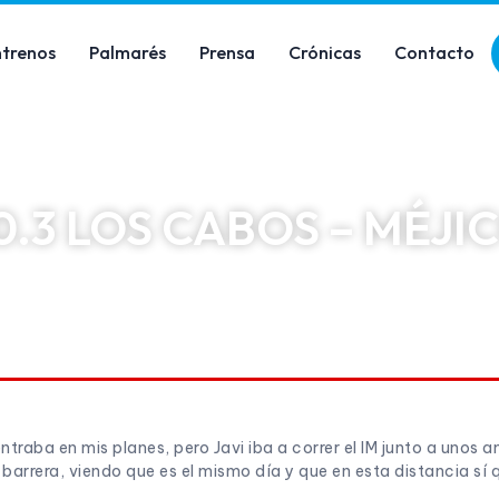
ntrenos
Palmarés
Prensa
Crónicas
Contacto
0.3 LOS CABOS – MÉJI
17/11/2017
4:21 pm
ntraba en mis planes, pero Javi iba a correr el IM junto a unos a
 barrera, viendo que es el mismo día y que en esta distancia sí