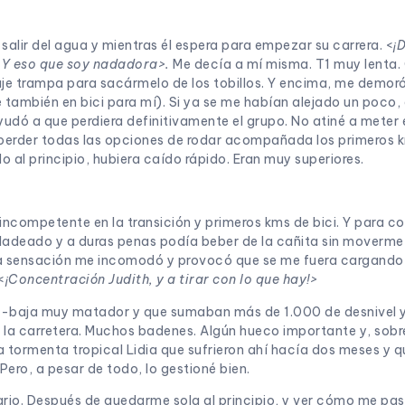
 salir del agua y mientras él espera para empezar su carrera. <
¡
? Y eso que soy nadadora>.
Me decía a mí misma. T1 muy lenta.
raje trampa para sacármelo de los tobillos. Y encima, me demor
e también en bici para mí). Si ya se me habían alejado un poco,
dó a que perdiera definitivamente el grupo. No atiné a meter e
perder todas las opciones de rodar acompañada los primeros k
o al principio, hubiera caído rápido. Eran muy superiores.
incompetente en la transición y primeros kms de bici. Y para c
a ladeado y a duras penas podía beber de la cañita sin moverme 
sa sensación me incomodó y provocó que se me fuera cargando l
<
¡Concentración Judith, y a tirar con lo que hay!>
be-baja muy matador y que sumaban más de 1.000 de desnivel y
la carretera. Muchos badenes. Algún hueco importante y, sobre
a tormenta tropical Lidia que sufrieron ahí hacía dos meses y qu
Pero, a pesar de todo, lo gestioné bien.
tario. Después de quedarme sola al principio, y ver cómo me p