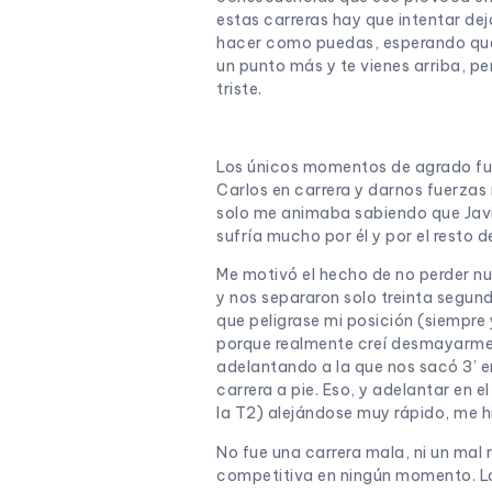
estas carreras hay que intentar deja
hacer como puedas, esperando que v
un punto más y te vienes arriba, pe
triste.
Los únicos momentos de agrado fue,
Carlos en carrera y darnos fuerza
solo me animaba sabiendo que Javi ib
sufría mucho por él y por el resto 
Me motivó el hecho de no perder nu
y nos separaron solo treinta segun
que peligrase mi posición (siempr
porque realmente creí desmayarme 
adelantando a la que nos sacó 3’ en
carrera a pie. Eso, y adelantar en 
la T2) alejándose muy rápido, me h
No fue una carrera mala, ni un mal
competitiva en ningún momento. La 