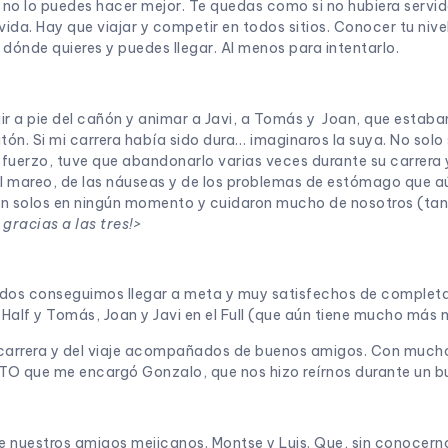
 no lo puedes hacer mejor. Te quedas como si no hubiera servi
ida. Hay que viajar y competir en todos sitios. Conocer tu nivel y
dónde quieres y puedes llegar. Al menos para intentarlo.
r a pie del cañón y animar a Javi, a Tomás y Joan, que estaba
ón. Si mi carrera había sido dura… imaginaros la suya. No solo 
uerzo, tuve que abandonarlo varias veces durante su carrera y 
 mareo, de las náuseas y de los problemas de estómago que aún
on solos en ningún momento y cuidaron mucho de nosotros (tanto
gracias a las tres!>
todos conseguimos llegar a meta y muy satisfechos de completa
Half y Tomás, Joan y Javi en el Full (que aún tiene mucho más 
na carrera y del viaje acompañados de buenos amigos. Con mu
TO que me encargó Gonzalo, que nos hizo reírnos durante un bu
e nuestros amigos mejicanos. Montse y Luis. Que, sin conocerno