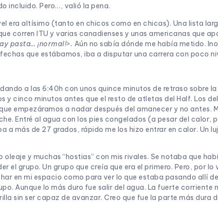
o incluido. Pero…, valió la pena.
vel era altísimo (tanto en chicos como en chicas). Una lista lar
que corren ITU y varias canadienses y unas americanas que apa
hay pasta… ¡normal!
>.
Aún no sabía dónde me había metido. Inoc
s fechas que estábamos, iba a disputar una carrera con poco niv
dando a las 6:40h con unos quince minutos de retraso sobre la
os y cinco minutos antes que el resto de atletas del Half. Los d
ra que empezáramos a nadar después del amanecer y no antes. M
e. Entré al agua con los pies congelados (a pesar del calor, p
 a más de 27 grados, rápido me los hizo entrar en calor. Un l
oleaje y muchas “hostias” con mis rivales. Se notaba que habí
r el grupo. Un grupo que creía que era el primero. Pero, por lo
char en mi espacio como para ver lo que estaba pasando allí de
po. Aunque lo más duro fue salir del agua. La fuerte corriente n
illa sin ser capaz de avanzar. Creo que fue la parte más dura d