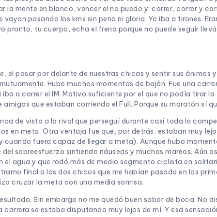
r la mente en blanco, vencer el no puedo y: correr, correr y corr
ayan pasando los kms sin pena ni gloria. Yo iba a tirones. Er
ro pronto, tu cuerpo, echa el freno porque no puede seguir llev
 el pasar por delante de nuestras chicas y sentir sus ánimos 
s mutuamente. Hubo muchos momentos de bajón. Fue una carrer
a a correr el IM. Motivo suficiente por el que no podía tirar la t
de amigos que estaban corriendo el Full. Porque su maratón sí que
nca de vista a la rival que perseguí durante casi toda la comp
dos en meta. Otra ventaja fue que, por detrás, estaban muy lej
e y cuando fuera capaz de llegar a meta). Aunque hubo momento
del sobreesfuerzo sintiendo náuseas y muchos mareos. Aún así
 el agua y que rodó más de medio segmento ciclista en solitario
el tramo final a los dos chicos que me habían pasado en los pr
izo cruzar la meta con una media sonrisa.
 resultado. Sin embargo no me quedó buen sabor de boca. No dis
carrera se estaba disputando muy lejos de mí. Y esa sensación