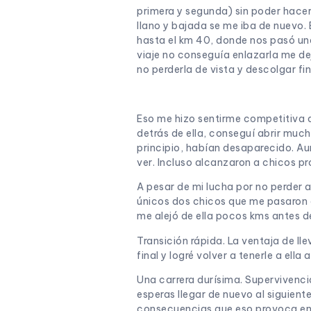
primera y segunda) sin poder hacer n
llano y bajada se me iba de nuevo. E
hasta el km 40, donde nos pasó una
viaje no conseguía enlazarla me dej
no perderla de vista y descolgar fi
Eso me hizo sentirme competitiva d
detrás de ella, conseguí abrir much
principio, habían desaparecido. Aun
ver. Incluso alcanzaron a chicos pr
A pesar de mi lucha por no perder a
únicos dos chicos que me pasaron e
me alejó de ella pocos kms antes de 
Transición rápida. La ventaja de ll
final y logré volver a tenerle a ella
Una carrera durísima. Supervivencia
esperas llegar de nuevo al siguient
consecuencias que eso provoca en tu