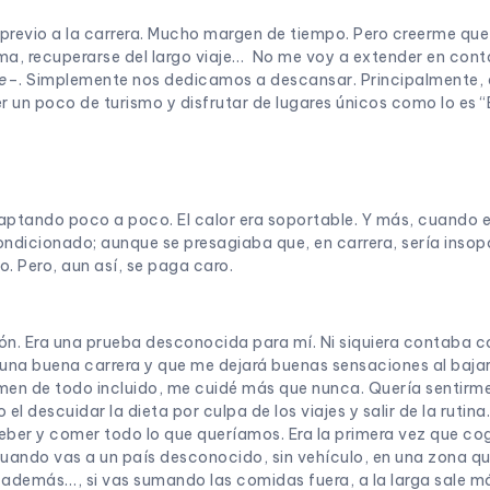
previo a la carrera. Mucho margen de tiempo. Pero creerme que 
ima, recuperarse del largo viaje… No me voy a extender en cont
je
–. Simplemente nos dedicamos a descansar. Principalmente, a 
un poco de turismo y disfrutar de lugares únicos como lo es “E
aptando poco a poco. El calor era soportable. Y más, cuando e
condicionado; aunque se presagiaba que, en carrera, sería inso
indo. Pero, aun así, se paga caro.
ión. Era una prueba desconocida para mí. Ni siquiera contaba co
 una buena carrera y que me dejará buenas sensaciones al bajar 
en de todo incluido, me cuidé más que nunca. Quería sentirme 
l descuidar la dieta por culpa de los viajes y salir de la rutin
beber y comer todo lo que queríamos. Era la primera vez que co
 cuando vas a un país desconocido, sin vehículo, en una zona q
demás…, si vas sumando las comidas fuera, a la larga sale má