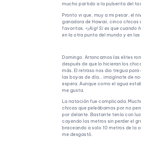
mucho partido a la pulserita del tod
Pronto vi que, muy a mi pesar, el ni
ganadora de Hawaii, cinco chicas 
favoritas. <
¡Aig! Si es que cuando 
en la otra punta del mundo y en la
Domingo. Arrancamos las elites ron
después de que lo hicieran los chic
más. El retraso nos dio tregua pa
las boyas de día… imagínate de noch
espera. Aunque como el agua estaba
me gusta.
La natación fue complicada. Mucho 
chicas que peleábamos por no perde
por delante. Bastante tenía con lu
cayendo los metros sin perder el gru
braceando a solo 10 metros de la or
me desgastó.