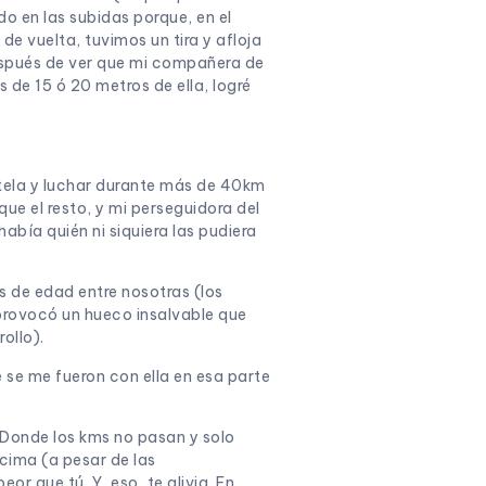
do en las subidas porque, en el
 de vuelta, tuvimos un tira y afloja
después de ver que mi compañera de
 de 15 ó 20 metros de ella, logré
stela y luchar durante más de 40km
ue el resto, y mi perseguidora del
abía quién ni siquiera las pudiera
s de edad entre nosotras (los
 provocó un hueco insalvable que
ollo).
e se me fueron con ella en esa parte
. Donde los kms no pasan y solo
ncima (a pesar de las
r que tú. Y, eso, te alivia. En