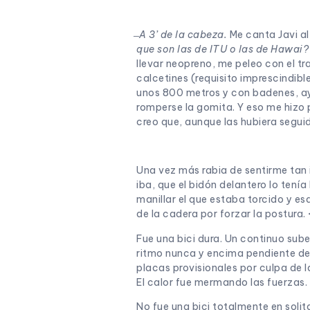
̶ A 3’ de la cabeza.
Me canta Javi al
que son las de ITU o las de Hawai
llevar neopreno, me peleo con el t
calcetines (requisito imprescindibl
unos 800 metros y con badenes, ayu
romperse la gomita. Y eso me hizo 
creo que, aunque las hubiera seguid
Una vez más rabia de sentirme tan 
iba, que el bidón delantero lo tení
manillar el que estaba torcido y e
de la cadera por forzar la postura. 
Fue una bici dura. Un continuo su
ritmo nunca y encima pendiente de 
placas provisionales por culpa de l
El calor fue mermando las fuerzas. 
No fue una bici totalmente en soli