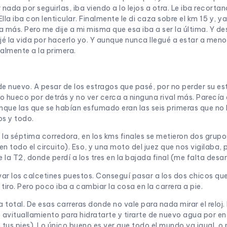
ada por seguirlas, iba viendo a lo lejos a otra. Le iba recortan
lla iba con lenticular. Finalmente le di caza sobre el km 15 y, ya
 más. Pero me dije a mi misma que esa iba a ser la última. Y 
é la vida por hacerlo yo. Y aunque nunca llegué a estar a menos
nalmente a la primera.
e nuevo. A pesar de los estragos que pasé, por no perder su e
o hueco por detrás y no ver cerca a ninguna rival más. Parecía q
que las que se habían esfumado eran las seis primeras que no h
os y todo.
 la séptima corredora, en los kms finales se metieron dos grupo
n todo el circuito). Eso, y una moto del juez que nos vigilaba,
la T2, donde perdí a los tres en la bajada final (me falta desarr
evar los calcetines puestos. Conseguí pasar a los dos chicos qu
 a tiro. Pero poco iba a cambiar la cosa en la carrera a pie.
 total. De esas carreras donde no vale para nada mirar el reloj
e avituallamiento para hidratarte y tirarte de nuevo agua por e
s pies). Lo único bueno es ver que todo el mundo va igual, o peo